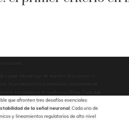
 neuronales.
os para interactuar de manera directa con el
ación. Su evolución ha progresado notablemente
eniería biomédica y la medicina clínica. Para que
ible que afronten tres desafíos esenciales:
stabilidad de la señal neuronal
. Cada uno de
icos y lineamientos regulatorios de alto nivel