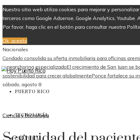
Nuestro sitio web utiliza cookies para mejorar y personaliza
terceros como Google Adsense, Google Analytics, Youtube. Al 
Por favor, haga clic en el botón para consultar nuestra Políti
Ok, acepto
Nacionales
Condado consolida su oferta inmobiliaria para oficinas pre
y nearshoring especializado
El crecimiento de San Juan se ba
sostenibilidad para crecer globalmente
Ponce fortalece su in
sábado, agosto 8
PUERTO RICO
TECNOLOGÍA
Ciencia y tecnología
Seguridad del paciente
CULTURA