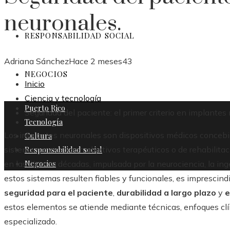
neuronales.
RESPONSABILIDAD SOCIAL
Adriana Sánchez
Hace 2 meses
43
NEGOCIOS
Inicio
Ciencia y tecnología
Puerto Rico
Seguridad del paciente: el primer criterio en implantes
Tecnología
Los implantes neuronales son dispositivos médicos concebid
Cultura
Responsabilidad social
sistema nervioso con objetivos terapéuticos o de rehabilit
Negocios
en las últimas décadas, impulsada por la neurociencia, la ing
estos sistemas resulten fiables y funcionales, es imprescind
seguridad para el paciente
,
durabilidad a largo plazo
y
e
estos elementos se atiende mediante técnicas, enfoques clín
especializado.