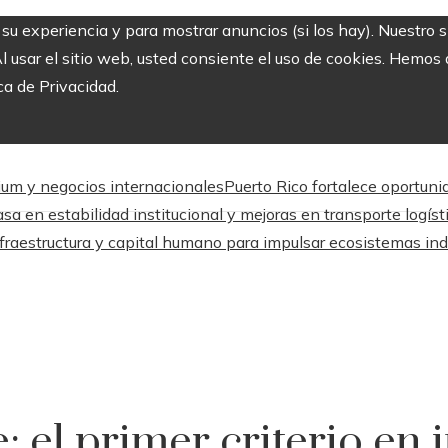
r su experiencia y para mostrar anuncios (si los hay). Nuestro 
usar el sitio web, usted consiente el uso de cookies. Hemos a
ca de Privacidad.
mium y negocios internacionales
Puerto Rico fortalece oportuni
sa en estabilidad institucional y mejoras en transporte logíst
fraestructura y capital humano para impulsar ecosistemas ind
: el primer criterio en