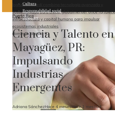
Cultura
logístico
Bacardí combina tecnología avanzada y
Responsabilidad social
sostenibilidad para crecer globalmente
Ponce fortalece
Puerto Rico
Negocios
infraestructura y capital humano para impulsar
ecosistemas industriales
Ciencia y Talento en
domingo, agosto 9
Mayagüez, PR:
Impulsando
Industrias
Emergentes
Adriana Sánchez
Hace 4 meses
Hace 1 mes
104