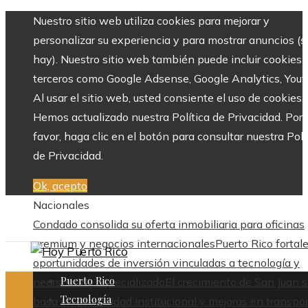
Nuestro sitio web utiliza cookies para mejorar y
personalizar su experiencia y para mostrar anuncios (si
hay). Nuestro sitio web también puede incluir cookies 
terceros como Google Adsense, Google Analytics, Yout
Al usar el sitio web, usted consiente el uso de cookies.
Hemos actualizado nuestra Política de Privacidad. Por
favor, haga clic en el botón para consultar nuestra Polí
de Privacidad.
Ok, acepto
Nacionales
Condado consolida su oferta inmobiliaria para oficinas
premium y negocios internacionales
Puerto Rico fortal
oportunidades de inversión vinculadas a tecnología y
Puerto Rico
nearshoring especializado
El crecimiento de San Juan 
Tecnología
basa en estabilidad institucional y mejoras en transpo