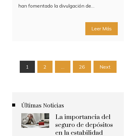
han fomentado la divulgación de…
Leer Más
Paginación
1
2
…
26
Next
de
entradas
Últimas Noticias
La importancia del
seguro de depósitos
en la estabilidad