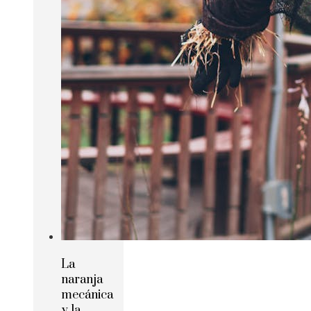
La
naranja
mecánica
y la