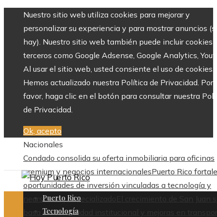
Nuestro sitio web utiliza cookies para mejorar y
personalizar su experiencia y para mostrar anuncios (si
hay). Nuestro sitio web también puede incluir cookies 
terceros como Google Adsense, Google Analytics, Yout
Al usar el sitio web, usted consiente el uso de cookies.
Hemos actualizado nuestra Política de Privacidad. Por
favor, haga clic en el botón para consultar nuestra Polí
de Privacidad.
Ok, acepto
Nacionales
Condado consolida su oferta inmobiliaria para oficinas
premium y negocios internacionales
Puerto Rico fortal
oportunidades de inversión vinculadas a tecnología y
Puerto Rico
nearshoring especializado
El crecimiento de San Juan 
Tecnología
basa en estabilidad institucional y mejoras en transpo