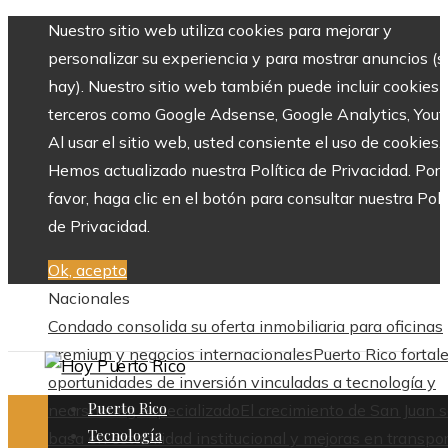
Nuestro sitio web utiliza cookies para mejorar y
personalizar su experiencia y para mostrar anuncios (si
hay). Nuestro sitio web también puede incluir cookies 
terceros como Google Adsense, Google Analytics, Yout
Al usar el sitio web, usted consiente el uso de cookies.
Hemos actualizado nuestra Política de Privacidad. Por
favor, haga clic en el botón para consultar nuestra Polí
de Privacidad.
Ok, acepto
Nacionales
Condado consolida su oferta inmobiliaria para oficinas
premium y negocios internacionales
Puerto Rico fortal
oportunidades de inversión vinculadas a tecnología y
Puerto Rico
nearshoring especializado
El crecimiento de San Juan 
Tecnología
basa en estabilidad institucional y mejoras en transpo