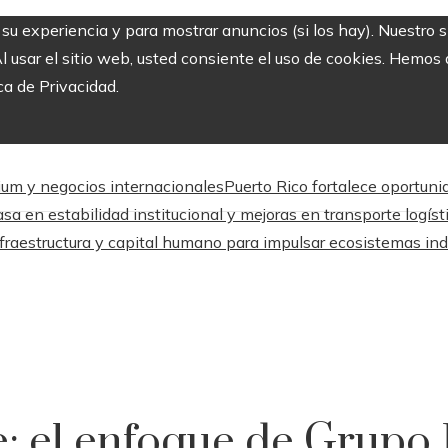
r su experiencia y para mostrar anuncios (si los hay). Nuestro 
usar el sitio web, usted consiente el uso de cookies. Hemos a
ca de Privacidad.
mium y negocios internacionales
Puerto Rico fortalece oportuni
sa en estabilidad institucional y mejoras en transporte logíst
fraestructura y capital humano para impulsar ecosistemas ind
e: el enfoque de Grupo 