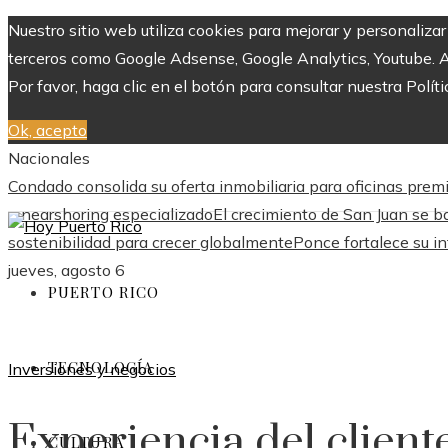
Nuestro sitio web utiliza cookies para mejorar y personaliza
terceros como Google Adsense, Google Analytics, Youtube. Al 
Por favor, haga clic en el botón para consultar nuestra Políti
Ok, acepto
Nacionales
Condado consolida su oferta inmobiliaria para oficinas pre
y nearshoring especializado
El crecimiento de San Juan se ba
sostenibilidad para crecer globalmente
Ponce fortalece su in
jueves, agosto 6
PUERTO RICO
TECNOLOGÍA
Inversiones y negocios
Experiencia del client
CULTURA