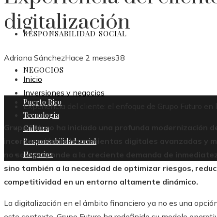
digitalización
RESPONSABILIDAD SOCIAL
Adriana Sánchez
Hace 2 meses
38
NEGOCIOS
Inicio
Inversiones y negocios
Puerto Rico
Experiencia del cliente: el enfoque de Grupo Futuro en l
Tecnología
Grupo Futuro ha iniciado una profunda modernización de
Cultura
Responsabilidad social
incorporación de herramientas digitales avanzadas y mo
Negocios
no solo responde a la creciente demanda de inmediatez 
sino también a la necesidad de optimizar riesgos, reduci
competitividad en un entorno altamente dinámico.
La digitalización en el ámbito financiero ya no es una opción 
este contexto, Grupo Futuro ha redefinido su modelo operat