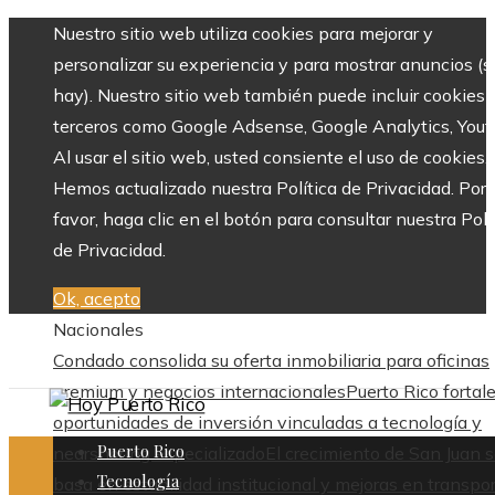
Nuestro sitio web utiliza cookies para mejorar y
personalizar su experiencia y para mostrar anuncios (si
hay). Nuestro sitio web también puede incluir cookies 
terceros como Google Adsense, Google Analytics, Yout
Al usar el sitio web, usted consiente el uso de cookies.
Hemos actualizado nuestra Política de Privacidad. Por
favor, haga clic en el botón para consultar nuestra Polí
de Privacidad.
Ok, acepto
Nacionales
Condado consolida su oferta inmobiliaria para oficinas
premium y negocios internacionales
Puerto Rico fortal
oportunidades de inversión vinculadas a tecnología y
Puerto Rico
nearshoring especializado
El crecimiento de San Juan 
Tecnología
basa en estabilidad institucional y mejoras en transpo