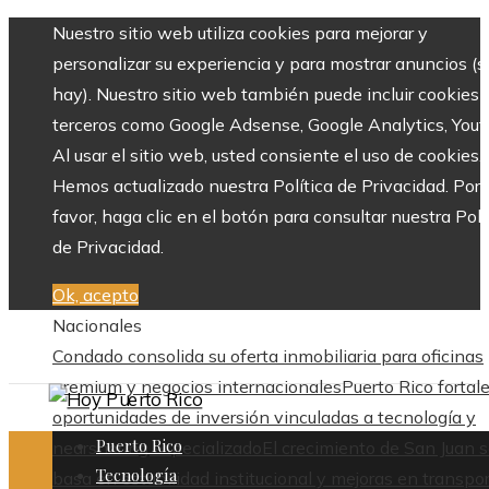
Nuestro sitio web utiliza cookies para mejorar y
personalizar su experiencia y para mostrar anuncios (si
hay). Nuestro sitio web también puede incluir cookies 
terceros como Google Adsense, Google Analytics, Yout
Al usar el sitio web, usted consiente el uso de cookies.
Hemos actualizado nuestra Política de Privacidad. Por
favor, haga clic en el botón para consultar nuestra Polí
de Privacidad.
Ok, acepto
Nacionales
Condado consolida su oferta inmobiliaria para oficinas
premium y negocios internacionales
Puerto Rico fortal
oportunidades de inversión vinculadas a tecnología y
Puerto Rico
nearshoring especializado
El crecimiento de San Juan 
Tecnología
basa en estabilidad institucional y mejoras en transpo