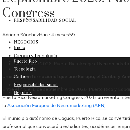
Congress
RESPONSABILIDAD SOCIAL
Adriana Sánchez
Hace 4 meses
59
NEGOCIOS
Inicio
Ciencia y tecnología
Puerto Rico
Septiembre 2026: Puerto Rico Acoge el Neuromarketi
Tecnología
Un evento internacional que une Europa, el Caribe y Am
Cultura
Responsabilidad social
Entre el 4 y el 6 de septiembre de 2026, Puerto Rico y Espa
Negocios
Puerto Rico Neuromarketing Congress 2026, un evento intern
la
Asociación Europea de Neuromarketing (AEN)
.
El municipio autónomo de Caguas, Puerto Rico, se convertirá
profesional que convocará a estudiantes, académicos, empr