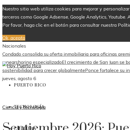
Nuestro sitio web utiliza cookies para mejorar y personaliza
terceros como Google Adsense, Google Analytics, Youtube. Al 
Por favor, haga clic en el botón para consultar nuestra Políti
Ok, acepto
Nacionales
Condado consolida su oferta inmobiliaria para oficinas pre
y nearshoring especializado
El crecimiento de San Juan se ba
sostenibilidad para crecer globalmente
Ponce fortalece su in
jueves, agosto 6
PUERTO RICO
TECNOLOGÍA
Ciencia y tecnología
Septiembre 2026: Pue
CULTURA