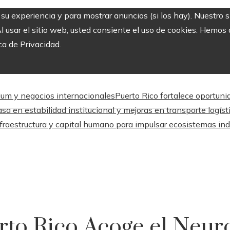
r su experiencia y para mostrar anuncios (si los hay). Nuestro 
usar el sitio web, usted consiente el uso de cookies. Hemos a
ca de Privacidad.
mium y negocios internacionales
Puerto Rico fortalece oportuni
sa en estabilidad institucional y mejoras en transporte logíst
fraestructura y capital humano para impulsar ecosistemas ind
rto Rico Acoge el Neur