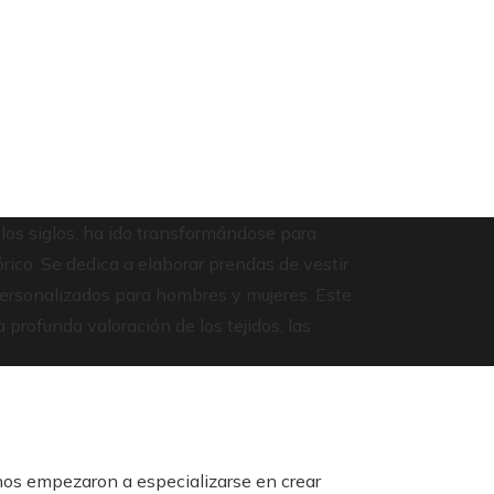
de los siglos, ha ido transformándose para
rico. Se dedica a elaborar prendas de vestir
personalizados para hombres y mujeres. Este
 profunda valoración de los tejidos, las
anos empezaron a especializarse en crear