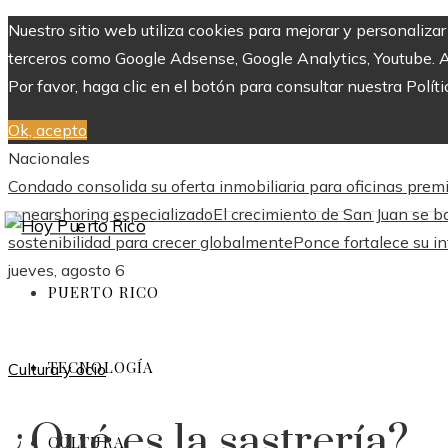
Nuestro sitio web utiliza cookies para mejorar y personaliza
terceros como Google Adsense, Google Analytics, Youtube. Al 
Por favor, haga clic en el botón para consultar nuestra Políti
Ok, acepto
Nacionales
Condado consolida su oferta inmobiliaria para oficinas pre
y nearshoring especializado
El crecimiento de San Juan se ba
sostenibilidad para crecer globalmente
Ponce fortalece su in
jueves, agosto 6
PUERTO RICO
TECNOLOGÍA
Cultura y ocio
¿Qué es la sastrería?
CULTURA