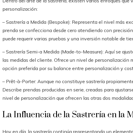
Dentro del arte de la sastrería, existen varios enfoques que v
personalización:
– Sastrería a Medida (Bespoke): Representa el nivel más exc
prenda se confecciona desde cero atendiendo con precisión l
puede requerir varias pruebas y una inversión notable de ti
– Sastrería Semi-a Medida (Made-to-Measure): Aquí se ajust
las medidas del cliente. Ofrece un nivel de personalización
opción preferida por su balance entre personalización y cost
– Prêt-à-Porter: Aunque no constituye sastrería propiamente
Describe prendas producidas en serie, creadas para ajustarse
nivel de personalización que ofrecen las otras dos modalidad
La Influencia de la Sastrería en 
Hoy en día, la sastrería continúa representando un elemento 