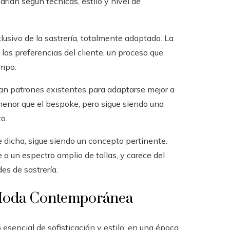
arían según técnicas, estilo y nivel de
lusivo de la sastrería, totalmente adaptado. La
as preferencias del cliente, un proceso que
empo.
an patrones existentes para adaptarse mejor a
 menor que el bespoke, pero sigue siendo una
o.
 dicha, sigue siendo un concepto pertinente.
 a un espectro amplio de tallas, y carece del
es de sastrería.
la Moda Contemporánea
esencial de sofisticación y estilo; en una época