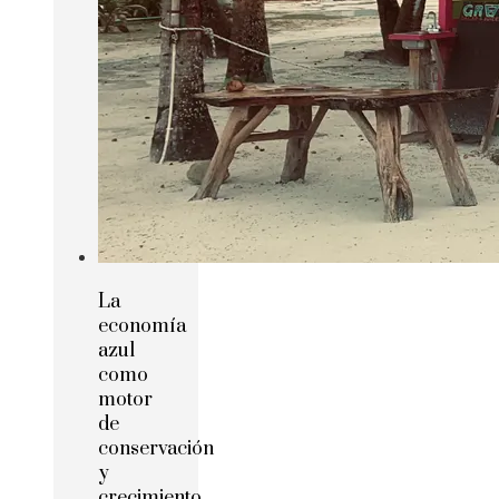
La
economía
azul
como
motor
de
conservación
y
crecimiento