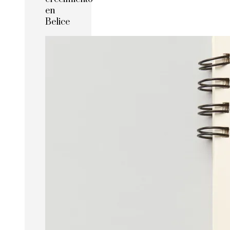
en
Belice