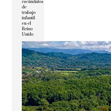
escándalos
de
trabajo
infantil
en el
Reino
Unido