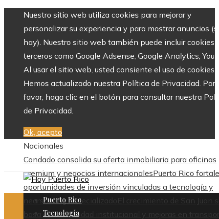
Nuestro sitio web utiliza cookies para mejorar y
personalizar su experiencia y para mostrar anuncios (si
hay). Nuestro sitio web también puede incluir cookies 
terceros como Google Adsense, Google Analytics, Yout
Al usar el sitio web, usted consiente el uso de cookies.
Hemos actualizado nuestra Política de Privacidad. Por
favor, haga clic en el botón para consultar nuestra Polí
de Privacidad.
Ok, acepto
Nacionales
Condado consolida su oferta inmobiliaria para oficinas
premium y negocios internacionales
Puerto Rico fortal
oportunidades de inversión vinculadas a tecnología y
Puerto Rico
nearshoring especializado
El crecimiento de San Juan 
Tecnología
basa en estabilidad institucional y mejoras en transpo