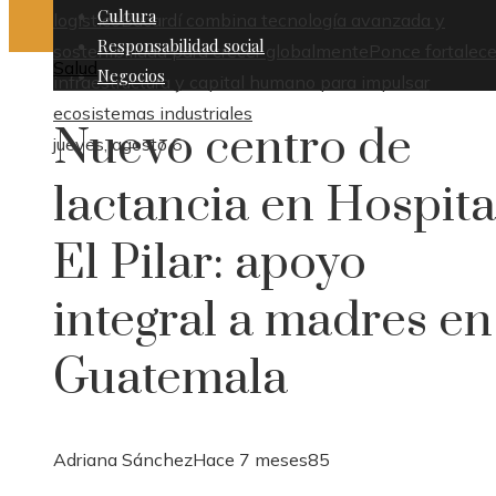
Cultura
logístico
Bacardí combina tecnología avanzada y
Responsabilidad social
sostenibilidad para crecer globalmente
Ponce fortalece
Salud
Negocios
infraestructura y capital humano para impulsar
ecosistemas industriales
Nuevo centro de
jueves, agosto 6
lactancia en Hospita
El Pilar: apoyo
integral a madres en
Guatemala
Adriana Sánchez
Hace 7 meses
85