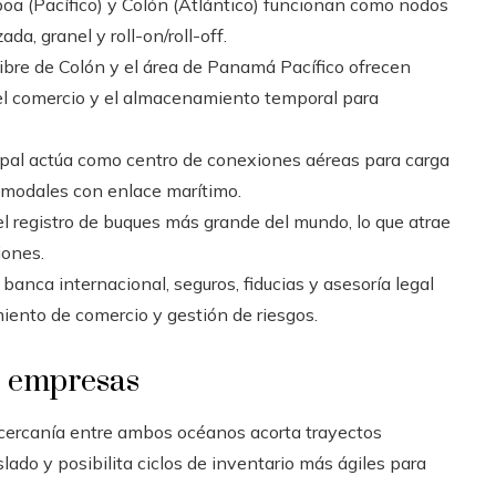
boa (Pacífico) y Colón (Atlántico) funcionan como nodos
a, granel y roll-on/roll-off.
Libre de Colón y el área de Panamá Pacífico ofrecen
 el comercio y el almacenamiento temporal para
cipal actúa como centro de conexiones aéreas para carga
timodales con enlace marítimo.
l registro de buques más grande del mundo, lo que atrae
iones.
 banca internacional, seguros, fiducias y asesoría legal
miento de comercio y gestión de riesgos.
as empresas
a cercanía entre ambos océanos acorta trayectos
lado y posibilita ciclos de inventario más ágiles para