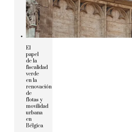
El
papel
de la
fiscalidad
verde
en la
renovación
de
flotas y
movilidad
urbana
en
Bélgica