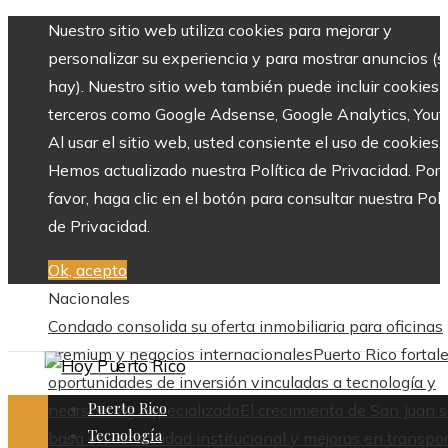
Nuestro sitio web utiliza cookies para mejorar y
personalizar su experiencia y para mostrar anuncios (si
hay). Nuestro sitio web también puede incluir cookies 
terceros como Google Adsense, Google Analytics, Yout
Al usar el sitio web, usted consiente el uso de cookies.
Hemos actualizado nuestra Política de Privacidad. Por
favor, haga clic en el botón para consultar nuestra Polí
de Privacidad.
Ok, acepto
Nacionales
Condado consolida su oferta inmobiliaria para oficinas
premium y negocios internacionales
Puerto Rico fortal
oportunidades de inversión vinculadas a tecnología y
Puerto Rico
nearshoring especializado
El crecimiento de San Juan 
Tecnología
basa en estabilidad institucional y mejoras en transpo