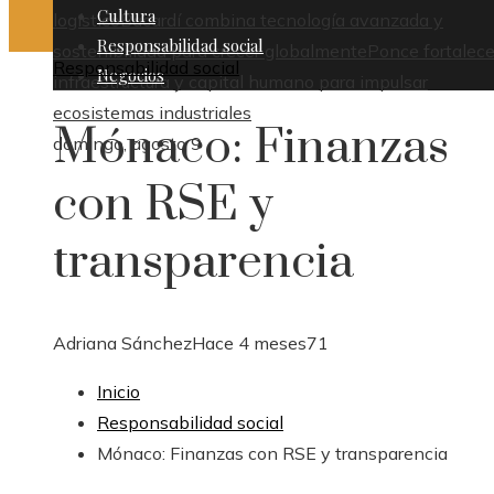
Cultura
logístico
Bacardí combina tecnología avanzada y
Responsabilidad social
sostenibilidad para crecer globalmente
Ponce fortalece
Responsabilidad social
Negocios
infraestructura y capital humano para impulsar
ecosistemas industriales
Mónaco: Finanzas
domingo, agosto 9
con RSE y
transparencia
Adriana Sánchez
Hace 4 meses
71
Inicio
Responsabilidad social
Mónaco: Finanzas con RSE y transparencia