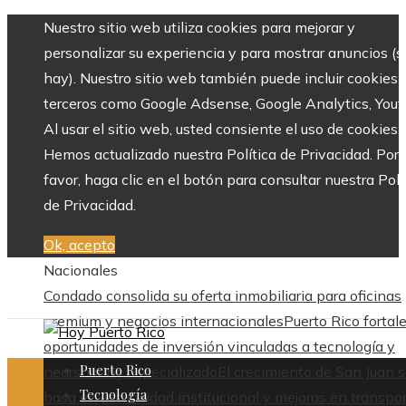
Nuestro sitio web utiliza cookies para mejorar y
personalizar su experiencia y para mostrar anuncios (si
hay). Nuestro sitio web también puede incluir cookies 
terceros como Google Adsense, Google Analytics, Yout
Al usar el sitio web, usted consiente el uso de cookies.
Hemos actualizado nuestra Política de Privacidad. Por
favor, haga clic en el botón para consultar nuestra Polí
de Privacidad.
Ok, acepto
Nacionales
Condado consolida su oferta inmobiliaria para oficinas
premium y negocios internacionales
Puerto Rico fortal
oportunidades de inversión vinculadas a tecnología y
Puerto Rico
nearshoring especializado
El crecimiento de San Juan 
Tecnología
basa en estabilidad institucional y mejoras en transpo