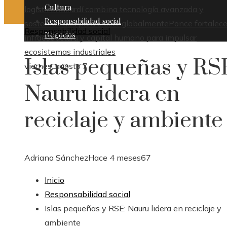
Cultura
logístico
Bacardí combina tecnología avanzada y
Responsabilidad social
sostenibilidad para crecer globalmente
Ponce fortalece
Responsabilidad social
Negocios
infraestructura y capital humano para impulsar
ecosistemas industriales
Islas pequeñas y RS
viernes, agosto 7
Nauru lidera en
reciclaje y ambiente
Adriana Sánchez
Hace 4 meses
67
Inicio
Responsabilidad social
Islas pequeñas y RSE: Nauru lidera en reciclaje y
ambiente