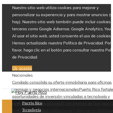
Nuestro sitio web utiliza cookies para mejorar y
personalizar su experiencia y para mostrar anuncios (si
hay). Nuestro sitio web también puede incluir cookies 
terceros como Google Adsense, Google Analytics, Yout
Al usar el sitio web, usted consiente el uso de cookies.
Hemos actualizado nuestra Política de Privacidad. Por
favor, haga clic en el botón para consultar nuestra Polí
de Privacidad.
Ok, acepto
Nacionales
Condado consolida su oferta inmobiliaria para oficinas
premium y negocios internacionales
Puerto Rico fortal
oportunidades de inversión vinculadas a tecnología y
Puerto Rico
nearshoring especializado
El crecimiento de San Juan 
Tecnología
basa en estabilidad institucional y mejoras en transpo