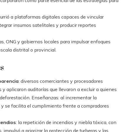
ncorporaron como parte esencial de las estrategias para
ecurrió a plataformas digitales capaces de vincular
tegrar insumos satelitales y producir reportes
as, ONG y gobiernos locales para impulsar enfoques
cala distrital o provincial.
os
parencia
: diversos comerciantes y procesadores
 aplicaron auditorías que llevaron a excluir a quienes
deforestación. Enseñanzas: al incrementar la
 y se facilita el cumplimiento frente a compradores
cendios
: la repetición de incendios y niebla tóxica, con
 impulsó a priorizar la protección de turberas y las