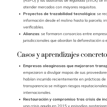
(RSPO) y las auditorías de legalidad (SVLK) se i
atender mercados con mayores requisitos.
Proyectos de trazabilidad tecnológica
: se r
información desde el molino hasta la parcela, in
verificables.
Alianzas
: se formaron consorcios entre empres
jurisdiccionales que abordan la deforestación a es
Casos y aprendizajes concret
Empresas oleaginosas que mejoraron trans
empezaron a divulgar mapas de sus proveedores y
habían incurrido recientemente en prácticas de 
transparencia se mitigan riesgos reputacionales
internacionales.
Restauración y compromiso tras crisis de in
una crisis aguda en 2015 y episodios posteriores,