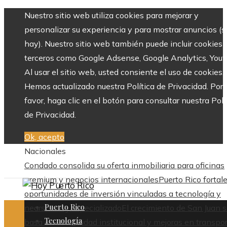
Nuestro sitio web utiliza cookies para mejorar y
personalizar su experiencia y para mostrar anuncios (si
hay). Nuestro sitio web también puede incluir cookies 
terceros como Google Adsense, Google Analytics, Yout
Al usar el sitio web, usted consiente el uso de cookies.
Hemos actualizado nuestra Política de Privacidad. Por
favor, haga clic en el botón para consultar nuestra Polí
de Privacidad.
Ok, acepto
Nacionales
Condado consolida su oferta inmobiliaria para oficinas
premium y negocios internacionales
Puerto Rico fortal
oportunidades de inversión vinculadas a tecnología y
Puerto Rico
nearshoring especializado
El crecimiento de San Juan 
Tecnología
basa en estabilidad institucional y mejoras en transpo