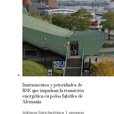
Instrumentos y prioridades de
RSE que impulsan la transición
energética en polos fabriles de
Alemania
Adriana Sánchez
Hace 1 semana