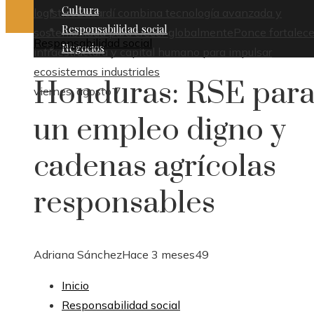
Cultura
logístico
Bacardí combina tecnología avanzada y
Responsabilidad social
sostenibilidad para crecer globalmente
Ponce fortalece
Responsabilidad social
Negocios
infraestructura y capital humano para impulsar
ecosistemas industriales
Honduras: RSE par
viernes, agosto 7
un empleo digno y
cadenas agrícolas
responsables
Adriana Sánchez
Hace 3 meses
49
Inicio
Responsabilidad social