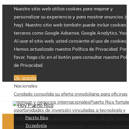
Nuestro sitio web utiliza cookies para mejorar y
personalizar su experiencia y para mostrar anuncios (si
hay). Nuestro sitio web también puede incluir cookies 
terceros como Google Adsense, Google Analytics, Yout
Al usar el sitio web, usted consiente el uso de cookies.
Hemos actualizado nuestra Política de Privacidad. Por
favor, haga clic en el botón para consultar nuestra Polí
de Privacidad.
Ok, acepto
Nacionales
Condado consolida su oferta inmobiliaria para oficinas
premium y negocios internacionales
Puerto Rico fortal
oportunidades de inversión vinculadas a tecnología y
Puerto Rico
nearshoring especializado
El crecimiento de San Juan 
Tecnología
basa en estabilidad institucional y mejoras en transpo