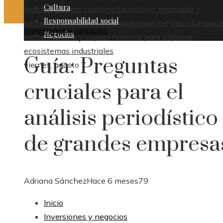
Cultura
logístico
Bacardí combina tecnología avanzada y
Responsabilidad social
sostenibilidad para crecer globalmente
Ponce fortalece
Inversiones y negocios
Negocios
infraestructura y capital humano para impulsar
ecosistemas industriales
Guía: Preguntas
viernes, agosto 7
cruciales para el
análisis periodístico
de grandes empresa
Adriana Sánchez
Hace 6 meses
79
Inicio
Inversiones y negocios