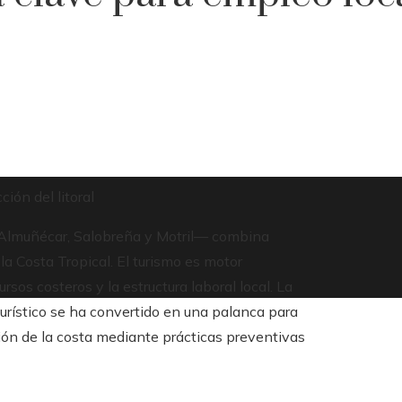
ión del litoral
o Almuñécar, Salobreña y Motril— combina
la Costa Tropical. El turismo es motor
sos costeros y la estructura laboral local. La
turístico se ha convertido en una palanca para
ción de la costa mediante prácticas preventivas