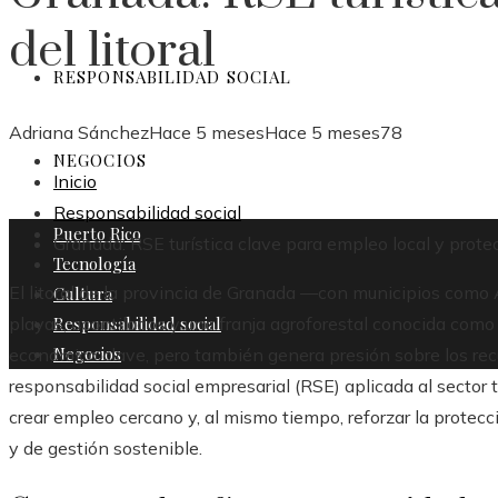
del litoral
RESPONSABILIDAD SOCIAL
Adriana Sánchez
Hace 5 meses
Hace 5 meses
78
NEGOCIOS
Inicio
Responsabilidad social
Puerto Rico
Granada: RSE turística clave para empleo local y protecc
Tecnología
El litoral de la provincia de Granada —con municipios com
Cultura
Responsabilidad social
playas, acantilados y una franja agroforestal conocida como 
Negocios
económico clave, pero también genera presión sobre los recur
responsabilidad social empresarial (RSE) aplicada al sector 
crear empleo cercano y, al mismo tiempo, reforzar la protec
y de gestión sostenible.