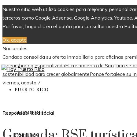
Nuestro sitio web utiliza cookies para mejorar y personaliza
terceros como Google Adsense, Google Analytics, Youtube. Al 
Por favor, haga clic en el botón para consultar nuestra Políti
Ok, acepto
Nacionales
Condado consolida su oferta inmobiliaria para oficinas pre
y nearshoring especializado
El crecimiento de San Juan se ba
sostenibilidad para crecer globalmente
Ponce fortalece su in
viernes, agosto 7
PUERTO RICO
TECNOLOGÍA
Responsabilidad social
Granada: RSE turística
CULTURA