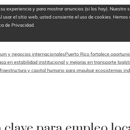
r su experiencia y para mostrar anuncios (si los hay). Nuestro 
usar el sitio web, usted consiente el uso de cookies. Hemos a
ca de Privacidad.
mium y negocios internacionales
Puerto Rico fortalece oportuni
sa en estabilidad institucional y mejoras en transporte logíst
fraestructura y capital humano para impulsar ecosistemas ind
 clave para empleo loc