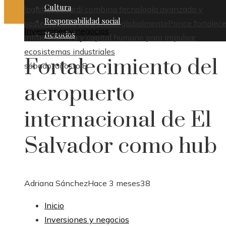
Cultura
logístico
Bacardí combina tecnología avanzada y
Responsabilidad social
sostenibilidad para crecer globalmente
Ponce fortalece
Inversiones y negocios
Negocios
infraestructura y capital humano para impulsar
ecosistemas industriales
Fortalecimiento del
sábado, agosto 8
aeropuerto
internacional de El
Salvador como hub
Adriana Sánchez
Hace 3 meses
38
Inicio
Inversiones y negocios