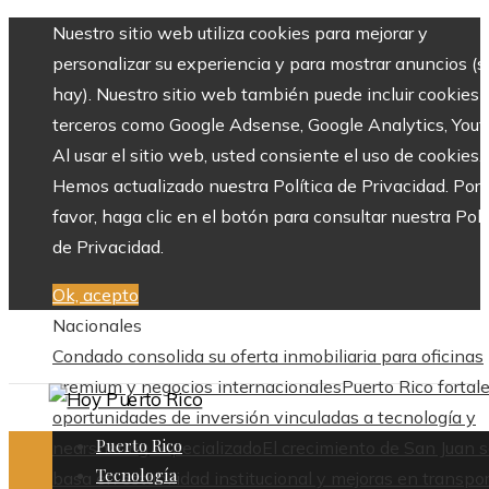
Nuestro sitio web utiliza cookies para mejorar y
personalizar su experiencia y para mostrar anuncios (si
hay). Nuestro sitio web también puede incluir cookies 
terceros como Google Adsense, Google Analytics, Yout
Al usar el sitio web, usted consiente el uso de cookies.
Hemos actualizado nuestra Política de Privacidad. Por
favor, haga clic en el botón para consultar nuestra Polí
de Privacidad.
Ok, acepto
Nacionales
Condado consolida su oferta inmobiliaria para oficinas
premium y negocios internacionales
Puerto Rico fortal
oportunidades de inversión vinculadas a tecnología y
Puerto Rico
nearshoring especializado
El crecimiento de San Juan 
Tecnología
basa en estabilidad institucional y mejoras en transpo