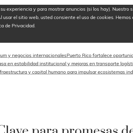
r su experiencia y para mostrar anuncios (si los hay). Nuestro 
usar el sitio web, usted consiente el uso de cookies. Hemos a
ca de Privacidad.
mium y negocios internacionales
Puerto Rico fortalece oportuni
sa en estabilidad institucional y mejoras en transporte logíst
fraestructura y capital humano para impulsar ecosistemas ind
: Clave para promesas d