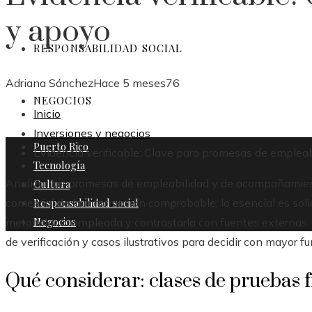
y apoyo
RESPONSABILIDAD SOCIAL
Adriana Sánchez
Hace 5 meses
76
NEGOCIOS
Inicio
Inversiones y negocios
Puerto Rico
Evidencia verificable: Clave para promesas de emplea
Tecnología
Analizar las promesas de empleabilidad y de acompañamient
Cultura
Responsabilidad social
comercial de la información comprobable; lo esencial es soli
Negocios
metodología empleada y contrastarla con fuentes externas. 
de verificación y casos ilustrativos para decidir con mayor 
Qué considerar: clases de pruebas f