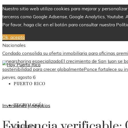
Nuestro sitio web utiliza cookies para mejorar y personaliza
terceros como Google Adsense, Google Analytics, Youtube. Al 
Por favor, haga clic en el botón para consultar nuestra Políti
Ok, acepto
Nacionales
Condado consolida su oferta inmobiliaria para oficinas pre
y nearshoring especializado
El crecimiento de San Juan se ba
sostenibilidad para crecer globalmente
Ponce fortalece su in
jueves, agosto 6
PUERTO RICO
TECNOLOGÍA
Inversiones y negocios
Evidencia verificable
CULTURA