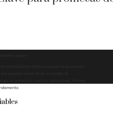
bilidad y apoyo
o al estudiante implica separar la promoción
citar pruebas específicas, entender la
Aquí se presentan pautas, indicadores, formas
fundamento.
iables