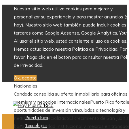
Nuestro sitio web utiliza cookies para mejorar y
personalizar su experiencia y para mostrar anuncios (si
hay). Nuestro sitio web también puede incluir cookies 
terceros como Google Adsense, Google Analytics, Yout
Al usar el sitio web, usted consiente el uso de cookies.
Hemos actualizado nuestra Política de Privacidad. Por
favor, haga clic en el botón para consultar nuestra Polí
de Privacidad.
Ok, acepto
Nacionales
Condado consolida su oferta inmobiliaria para oficinas
premium y negocios internacionales
Puerto Rico fortal
oportunidades de inversión vinculadas a tecnología y
Puerto Rico
nearshoring especializado
El crecimiento de San Juan 
Tecnología
basa en estabilidad institucional y mejoras en transpo