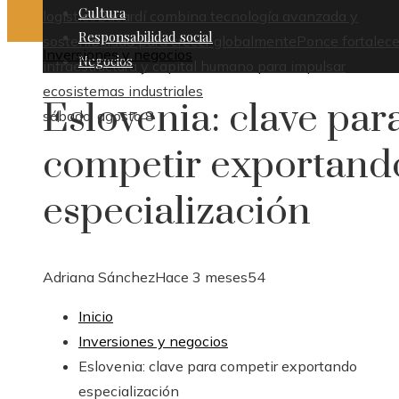
Cultura
logístico
Bacardí combina tecnología avanzada y
Responsabilidad social
sostenibilidad para crecer globalmente
Ponce fortalece
Inversiones y negocios
Negocios
infraestructura y capital humano para impulsar
ecosistemas industriales
Eslovenia: clave par
sábado, agosto 8
competir exportand
especialización
Adriana Sánchez
Hace 3 meses
54
Inicio
Inversiones y negocios
Eslovenia: clave para competir exportando
especialización