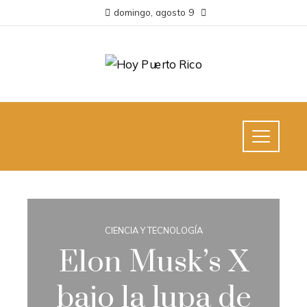
domingo, agosto 9
CIENCIA Y TECNOLOGÍA
Elon Musk’s X
bajo la lupa de