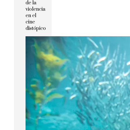
de la
violencia
en el
cine
distópico