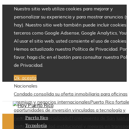
Nuestro sitio web utiliza cookies para mejorar y
personalizar su experiencia y para mostrar anuncios (si
hay). Nuestro sitio web también puede incluir cookies 
terceros como Google Adsense, Google Analytics, Yout
Al usar el sitio web, usted consiente el uso de cookies.
Hemos actualizado nuestra Política de Privacidad. Por
favor, haga clic en el botón para consultar nuestra Polí
de Privacidad.
Ok, acepto
Nacionales
Condado consolida su oferta inmobiliaria para oficinas
premium y negocios internacionales
Puerto Rico fortal
oportunidades de inversión vinculadas a tecnología y
Puerto Rico
nearshoring especializado
El crecimiento de San Juan 
Tecnología
basa en estabilidad institucional y mejoras en transpo