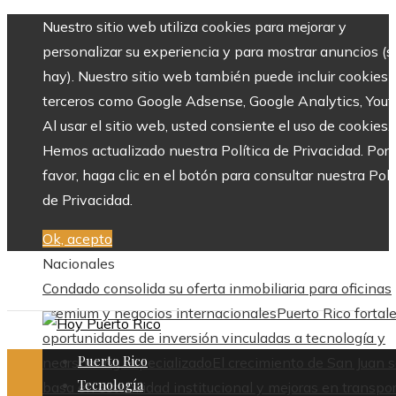
Nuestro sitio web utiliza cookies para mejorar y
personalizar su experiencia y para mostrar anuncios (si
hay). Nuestro sitio web también puede incluir cookies 
terceros como Google Adsense, Google Analytics, Yout
Al usar el sitio web, usted consiente el uso de cookies.
Hemos actualizado nuestra Política de Privacidad. Por
favor, haga clic en el botón para consultar nuestra Polí
de Privacidad.
Ok, acepto
Nacionales
Condado consolida su oferta inmobiliaria para oficinas
premium y negocios internacionales
Puerto Rico fortal
oportunidades de inversión vinculadas a tecnología y
Puerto Rico
nearshoring especializado
El crecimiento de San Juan 
Tecnología
basa en estabilidad institucional y mejoras en transpo