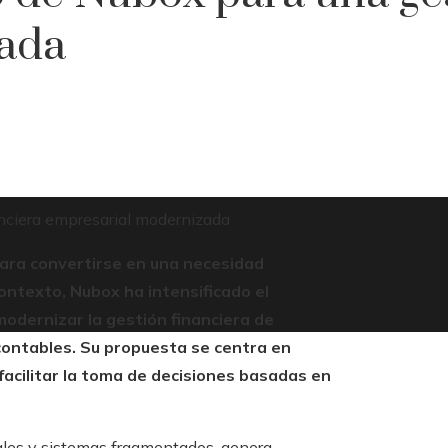
ada
anciera empresarial modernizada
para convertirse en una necesidad
ontexto, Nubox ha intensificado el
odernizar la gestión financiera de
ontables. Su propuesta se centra en
 facilitar la toma de decisiones basadas en
ales y sistemas fragmentados, genera