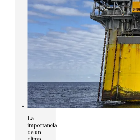
La
importancia
de un
clima