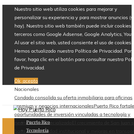
Nuestro sitio web utiliza cookies para mejorar y
personalizar su experiencia y para mostrar anuncios (si
hay). Nuestro sitio web también puede incluir cookies 
terceros como Google Adsense, Google Analytics, Yout
Al usar el sitio web, usted consiente el uso de cookies.
Hemos actualizado nuestra Política de Privacidad. Por
favor, haga clic en el botón para consultar nuestra Polí
de Privacidad.
Ok, acepto
Nacionales
Condado consolida su oferta inmobiliaria para oficinas
premium y negocios internacionales
Puerto Rico fortal
oportunidades de inversión vinculadas a tecnología y
Puerto Rico
nearshoring especializado
El crecimiento de San Juan 
Tecnología
basa en estabilidad institucional y mejoras en transpo