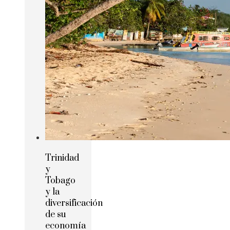
Trinidad
y
Tobago
y la
diversificación
de su
economía