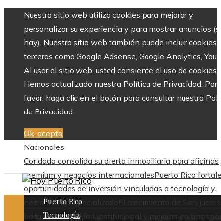
Nuestro sitio web utiliza cookies para mejorar y
personalizar su experiencia y para mostrar anuncios (si
hay). Nuestro sitio web también puede incluir cookies 
terceros como Google Adsense, Google Analytics, Yout
Al usar el sitio web, usted consiente el uso de cookies.
Hemos actualizado nuestra Política de Privacidad. Por
favor, haga clic en el botón para consultar nuestra Polí
de Privacidad.
Ok, acepto
Nacionales
Condado consolida su oferta inmobiliaria para oficinas
premium y negocios internacionales
Puerto Rico fortal
oportunidades de inversión vinculadas a tecnología y
Puerto Rico
nearshoring especializado
El crecimiento de San Juan 
Tecnología
basa en estabilidad institucional y mejoras en transpo