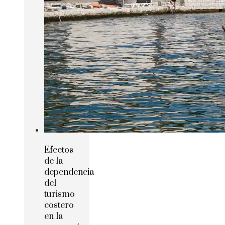
Efectos
de la
dependencia
del
turismo
costero
en la