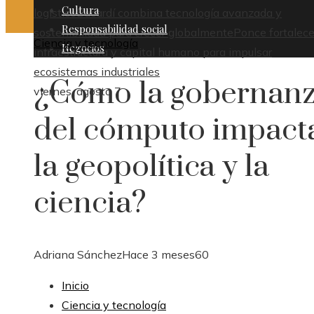
Cultura
logístico
Bacardí combina tecnología avanzada y
Responsabilidad social
sostenibilidad para crecer globalmente
Ponce fortalece
Ciencia y tecnología
Negocios
infraestructura y capital humano para impulsar
ecosistemas industriales
¿Cómo la gobernan
viernes, agosto 7
del cómputo impact
la geopolítica y la
ciencia?
Adriana Sánchez
Hace 3 meses
60
Inicio
Ciencia y tecnología