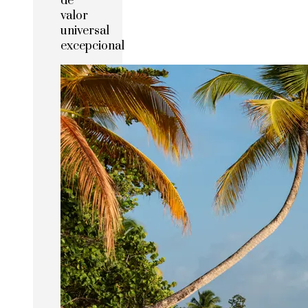
de
valor
universal
excepcional