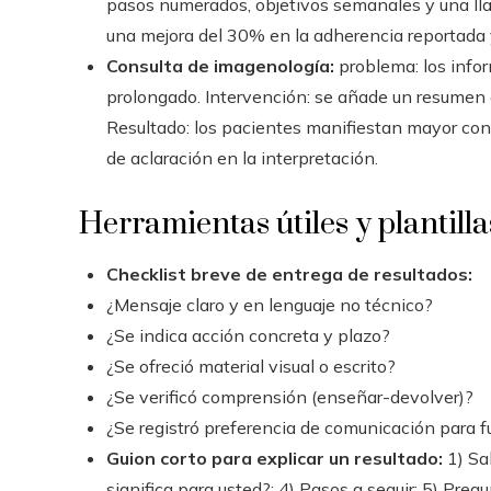
pasos numerados, objetivos semanales y una llam
una mejora del 30% en la adherencia reportada 
Consulta de imagenología:
problema: los info
prolongado. Intervención: se añade un resumen ej
Resultado: los pacientes manifiestan mayor conf
de aclaración en la interpretación.
Herramientas útiles y plantilla
Checklist breve de entrega de resultados:
¿Mensaje claro y en lenguaje no técnico?
¿Se indica acción concreta y plazo?
¿Se ofreció material visual o escrito?
¿Se verificó comprensión (enseñar-devolver)?
¿Se registró preferencia de comunicación para f
Guion corto para explicar un resultado:
1) Sal
significa para usted?; 4) Pasos a seguir; 5) Preg