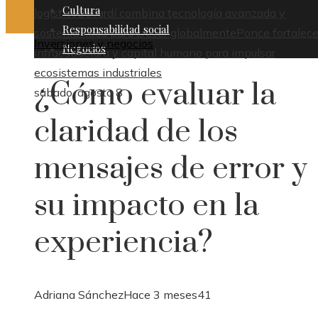
Cultura
logístico
Bacardí combina tecnología avanzada y
Responsabilidad social
sostenibilidad para crecer globalmente
Ponce fortalece
Inversiones y negocios
Negocios
infraestructura y capital humano para impulsar
ecosistemas industriales
¿Cómo evaluar la
sábado, agosto 8
claridad de los
mensajes de error y
su impacto en la
experiencia?
Adriana Sánchez
Hace 3 meses
41