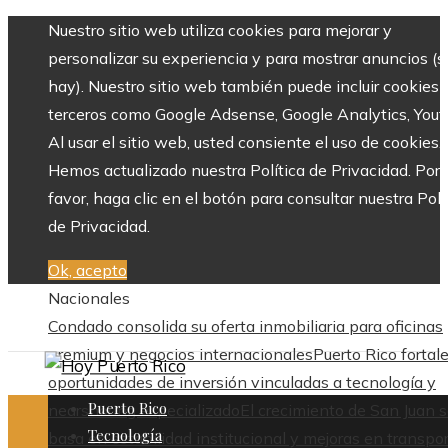
Nuestro sitio web utiliza cookies para mejorar y
personalizar su experiencia y para mostrar anuncios (si
hay). Nuestro sitio web también puede incluir cookies 
terceros como Google Adsense, Google Analytics, Yout
Al usar el sitio web, usted consiente el uso de cookies.
Hemos actualizado nuestra Política de Privacidad. Por
favor, haga clic en el botón para consultar nuestra Polí
de Privacidad.
Ok, acepto
Nacionales
Condado consolida su oferta inmobiliaria para oficinas
premium y negocios internacionales
Puerto Rico fortal
oportunidades de inversión vinculadas a tecnología y
Puerto Rico
nearshoring especializado
El crecimiento de San Juan 
Tecnología
basa en estabilidad institucional y mejoras en transpo